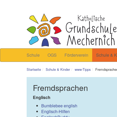
Schule
OGS
Förderverein
Schule & K
Startseite
Schule & Kinder
www-Tipps
Fremdsprache
Fremdsprachen
Englisch
Bumblebee english
Englisch-Hilfen